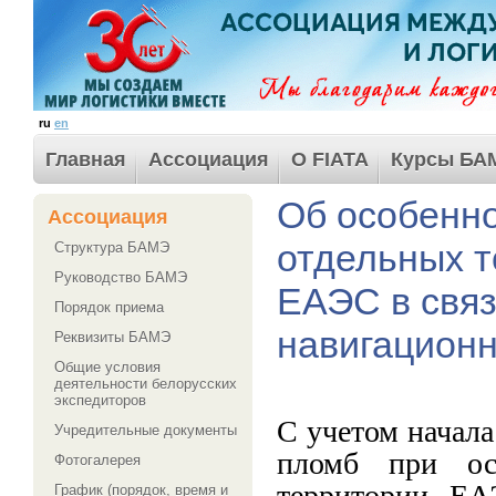
ru
en
Главная
Ассоциация
О FIATA
Курсы БА
Об особенн
Ассоциация
отдельных 
Структура БАМЭ
Руководство БАМЭ
ЕАЭС в связ
Порядок приема
навигацион
Реквизиты БАМЭ
Общие условия
деятельности белорусских
экспедиторов
С учетом начал
Учредительные документы
пломб при осу
Фотогалерея
территории ЕА
График (порядок, время и