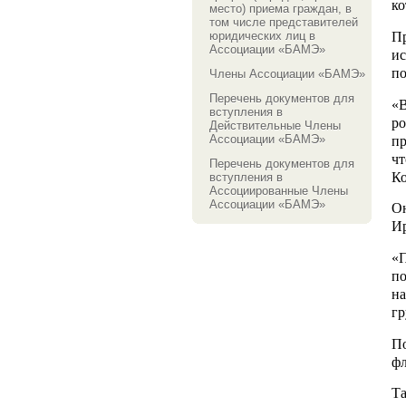
ко
место) приема граждан, в
том числе представителей
П
юридических лиц в
Ассоциации «БАМЭ»
и
по
Члены Ассоциации «БАМЭ»
Перечень документов для
«В
вступления в
ро
Действительные Члены
Ассоциации «БАМЭ»
пр
ч
Перечень документов для
Ко
вступления в
Ассоциированные Члены
Ассоциации «БАМЭ»
Он
Ир
«П
п
на
гр
По
фл
Т