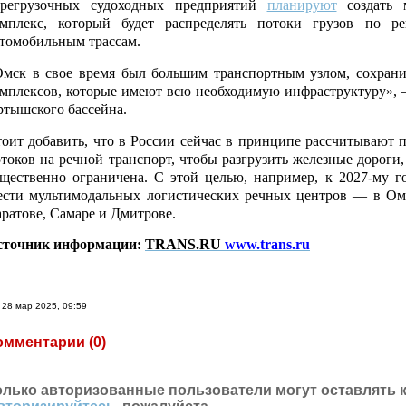
ерегрузочных судоходных предприятий
планируют
создать м
омплекс, который будет распределять потоки грузов по р
томобильным трассам.
мск в свое время был большим транспортным узлом, сохрани
мплексов, которые имеют всю необходимую инфраструктуру»,
тышского бассейна.
оит добавить, что в России сейчас в принципе рассчитывают 
токов на речной транспорт, чтобы разгрузить железные дороги
щественно ограничена. С этой целью, например, к 2027-му 
сти мультимодальных логистических речных центров — в Омс
ратове, Самаре и Дмитрове.
сточник информации:
TRANS.RU
www.trans.ru
28 мар 2025, 09:59
омментарии (
0
)
олько авторизованные пользователи могут оставлять 