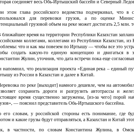
торая соединяет весь Обь-Иртышский бассейн и Северный Ледов
ри этом глава российского ведомства подчеркивал, что в 
спользовался для перевозки грузов, а по оценке Министе
тенциальный грузовой объем на реке может достигать 2,5
млн. т
 ближайшее время на территории Республики Казахстан заплан
ссийскими коллегами, коллегами из Республики Казахстан, из
облемы: что и как мы повезем по Иртышу — чтобы все это устра
тобы создать какую-то единую концепцию и двигаться в 
нстантин Жулин, уточнив, что дата встречи пока еще согласовыв
 напомнил, что реализация проекта «Единая река – единый пу
тышу из России в Казахстан и далее в Китай.
еревозка по реке [выходит] намного дешевле, чем на автомобил
озволяет сохранить дороги и разгрузить автотрассы и желе
стоящее время существенно загружены, [из-за чего] порой н
узов», — пояснил представитель Обь-Иртышского бассейна.
 его словам, у российской стороны есть понимание, где бу
отом и какие грузы будут отправляться, а Казахстан и Китай эт
ак, в частности, по словам Константина Жулина, в Омск