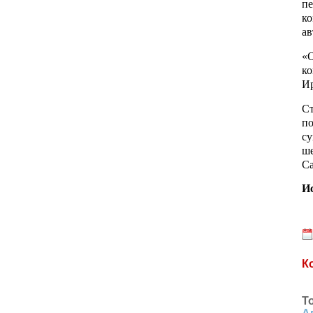
п
к
ав
«О
ко
Ир
Ст
по
су
ше
Са
И
К
Т