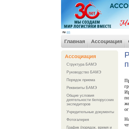
ru
en
Главная
Ассоциация
Р
Ассоциация
п
Структура БАМЭ
Руководство БАМЭ
Порядок приема
П
гр
Реквизиты БАМЭ
И
Общие условия
по
деятельности белорусских
же
экспедиторов
ог
Учредительные документы
На
Фотогалерея
ч
График (порядок, время и