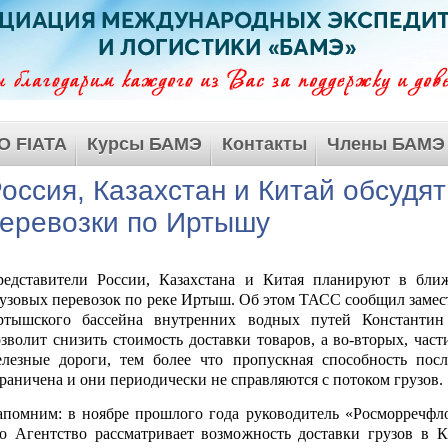
О FIATA
Курсы БАМЭ
Контакты
Члены БАМЭ
оссия, Казахстан и Китай обсудят
еревозки по Иртышу
редставители России, Казахстана и Китая планируют в ближ
узовых перевозок по реке Иртыш. Об этом ТАСС сообщил замес
ртышского бассейна внутренних водных путей Константин 
зволит снизить стоимость доставки товаров, а во-вторых, час
лезные дороги, тем более что пропускная способность посл
раничена и они периодически не справляются с потоком грузов.
помним: в ноябре прошлого года руководитель «Росморречфл
то Агентство рассматривает возможность доставки грузов в