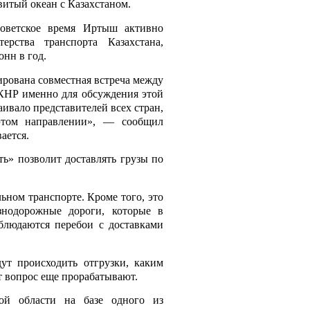
итый океан с Казахстаном.
советское время Иртыш активно
рства транспорта Казахстана,
онн в год.
ирована совместная встреча между
 КНР именно для обсуждения этой
ивало представителей всех стран,
этом направлении», — сообщил
ается.
ть» позволит доставлять грузы по
ьном транспорте. Кроме того, это
знодорожные дороги, которые в
аблюдаются перебои с доставками
дут происходить отгрузки, каким
от вопрос еще прорабатывают.
ой области на базе одного из