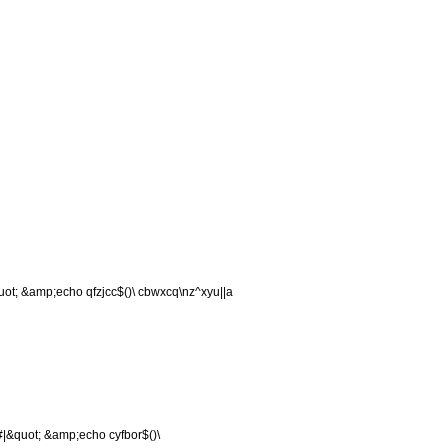
uot; &amp;echo qfzjcc$()\ cbwxcq\nz^xyu||a
#|&quot; &amp;echo cyfbor$()\