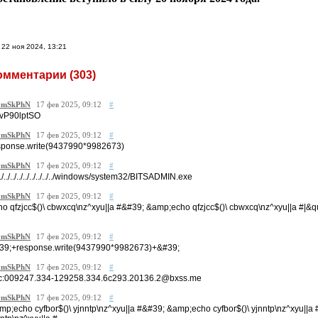
22 ноя 2024, 13:21
омментарии (
303
)
mSkPhN
17 фев 2025, 09:12
#
vP90lptSO
mSkPhN
17 фев 2025, 09:12
#
sponse.write(9437990*9982673)
mSkPhN
17 фев 2025, 09:12
#
/../../../../../../../../../windows/system32/BITSADMIN.exe
mSkPhN
17 фев 2025, 09:12
#
ho qfzjcc$()\ cbwxcq\nz^xyu||a #&#39; &amp;echo qfzjcc$()\ cbwxcq\nz^xyu||a #|&q
mSkPhN
17 фев 2025, 09:12
#
39;+response.write(9437990*9982673)+&#39;
mSkPhN
17 фев 2025, 09:12
#
c:009247.334-129258.334.6c293.20136.2@bxss.me
mSkPhN
17 фев 2025, 09:12
#
mp;echo cyfbor$()\ yjnntp\nz^xyu||a #&#39; &amp;echo cyfbor$()\ yjnntp\nz^xyu||a 