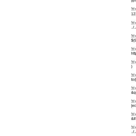
yj
Wy
12
Wy
../.
Wy
${
Wy
ht
Wy
)
Wy
to
Wy
&q
Wy
|e
Wy
&#
Wy
../.