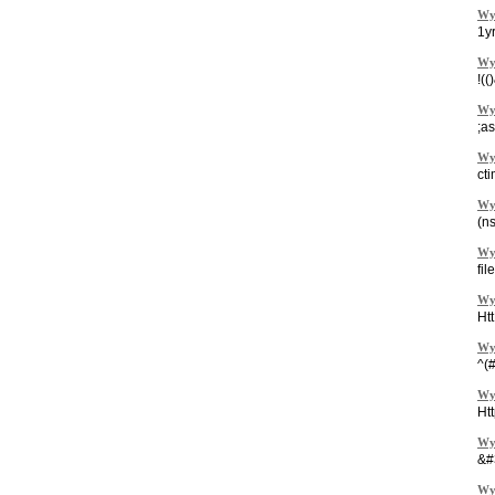
Wy
1y
Wy
!(
Wy
;a
Wy
ct
Wy
(n
Wy
fil
Wy
Ht
Wy
^(
Wy
Htt
Wy
&#
Wy