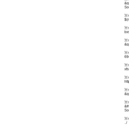
&q
So
Wy
$(
Wy
bx
Wy
&q
Wy
69
Wy
xf
Wy
htt
Wy
&q
Wy
&#
So
Wy
../