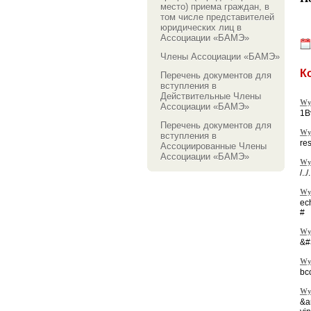
место) приема граждан, в
том числе представителей
юридических лиц в
Ассоциации «БАМЭ»
Члены Ассоциации «БАМЭ»
К
Перечень документов для
вступления в
Действительные Члены
Wy
Ассоциации «БАМЭ»
1B
Перечень документов для
Wy
вступления в
re
Ассоциированные Члены
Ассоциации «БАМЭ»
Wy
/..
Wy
ec
#
Wy
&#
Wy
bc
Wy
&a