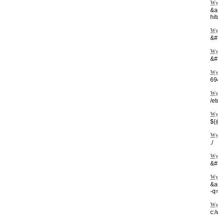
Wy
&a
hi
Wy
&#
Wy
&#
Wy
69
Wy
/et
Wy
${
Wy
./
Wy
&#
Wy
&a
-q
Wy
c: