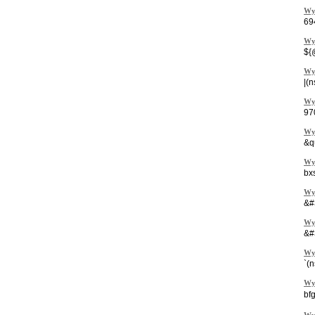
Wy
69
Wy
${
Wy
|(
Wy
97
Wy
&q
Wy
bx
Wy
&#
Wy
&#
Wy
`(
Wy
bf