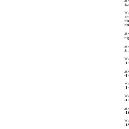
Wy
&q
Wy
;(
hi
hi
Wy
bf
Wy
&l
Wy
-1
Wy
-1
Wy
-1
Wy
-1
Wy
-1
Wy
-1