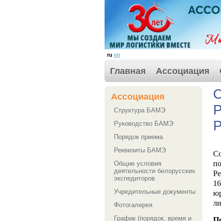
ru
en
Главная
Ассоциация
О
Ассоциация
Р
Структура БАМЭ
Р
Руководство БАМЭ
Порядок приема
Реквизиты БАМЭ
С
по
Общие условия
деятельности белорусских
Ре
экспедиторов
1
Учредительные документы
ю
ли
Фотогалерея
График (порядок, время и
По