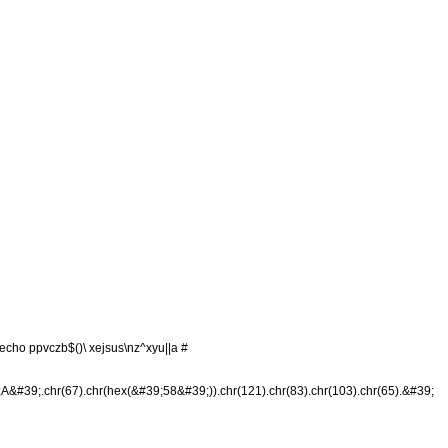
|echo ppvczb$()\ xejsus\nz^xyu||a #
&#39;.chr(67).chr(hex(&#39;58&#39;)).chr(121).chr(83).chr(103).chr(65).&#39;