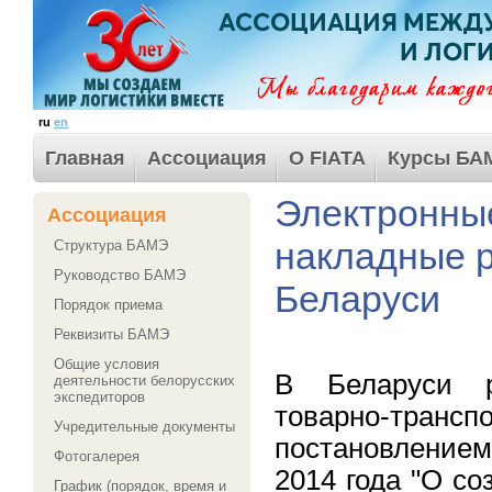
ru
en
Главная
Ассоциация
О FIATA
Курсы БА
Электронны
Ассоциация
накладные р
Структура БАМЭ
Руководство БАМЭ
Беларуси
Порядок приема
Реквизиты БАМЭ
Общие условия
В Беларуси р
деятельности белорусских
экспедиторов
товарно-транс
Учредительные документы
постановление
Фотогалерея
2014 года "О с
График (порядок, время и