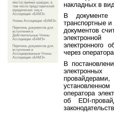
место) приема граждан, в
накладных в вид
том числе представителей
юридических лиц в
Ассоциации «БАМЭ»
В документе 
Члены Ассоциации «БАМЭ»
транспортные и
Перечень документов для
документов счи
вступления в
Действительные Члены
электронной
Ассоциации «БАМЭ»
электронного 
Перечень документов для
вступления в
через оператора
Ассоциированные Члены
Ассоциации «БАМЭ»
В постановлени
электронных
провайдерами,
установленном
оператора элек
об EDI-провай
законодатель