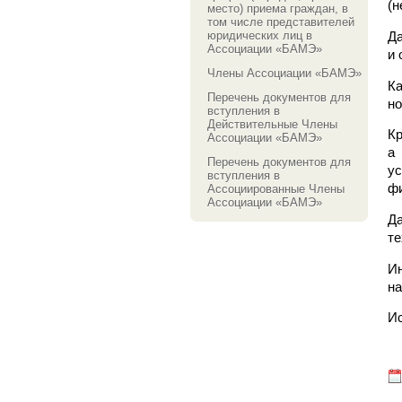
(н
место) приема граждан, в
том числе представителей
юридических лиц в
Да
Ассоциации «БАМЭ»
и 
Члены Ассоциации «БАМЭ»
Ка
Перечень документов для
но
вступления в
Действительные Члены
Кр
Ассоциации «БАМЭ»
а
Перечень документов для
у
вступления в
фи
Ассоциированные Члены
Ассоциации «БАМЭ»
Д
те
Ин
на
И