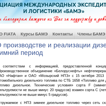
О FIATA
Курсы БАМЭ
Контакты
Члены БАМЭ
 производстве и реализации дизе
имний период
 соответствии с информацией, предоставленной кон
Производственное объединение «Белоруснефть» нефтеперер
АО «Нафтан» и ОАО «Мозырский НПЗ» с 15 октября 2013 го
томобильного дизельного топлива по СТБ 1658 «Топливо для д
опливо дизельное. Технические условия» сорта F (зимнег
льтруемости не выше минус 20 градусов) взамен сорта С (лет
льтруемости не выше минус 5 градусов).
тгружаемое с НПЗ зимнее дизельное топливо через сеть ск