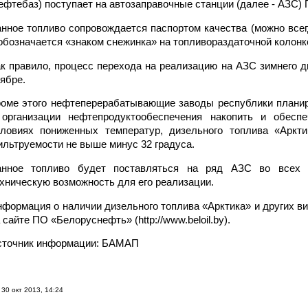
ефтебаз) поступает на автозаправочные станции (далее - АЗС)
нное топливо сопровождается паспортом качества (можно всег
обозначается «знаком снежинка» на топливораздаточной колонк
к правило, процесс перехода на реализацию на АЗС зимнего д
ябре.
оме этого нефтеперерабатывающие заводы республики планир
 организации нефтепродуктообеспечения накопить и обесп
словиях пониженных температур, дизельного топлива «Аркти
льтруемости не выше минус 32 градуса.
анное топливо будет поставляться на ряд АЗС во всех 
хническую возможность для его реализации.
формация о наличии дизельного топлива «Арктика» и других в
 сайте ПО «Белоруснефть» (http://www.beloil.by).
сточник информации: БАМАП
30 окт 2013, 14:24