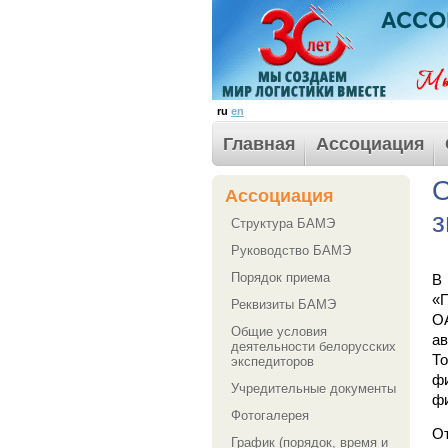
ru
en
Главная
Ассоциация
О
Ассоциация
з
Структура БАМЭ
Руководство БАМЭ
Порядок приема
В
«
Реквизиты БАМЭ
О
Общие условия
ав
деятельности белорусских
Т
экспедиторов
фи
Учредительные документы
фи
Фотогалерея
О
График (порядок, время и