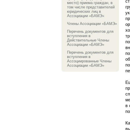
с
место) приема граждан, в
гр
том числе представителей
юридических лиц в
ук
Ассоциации «БАМЭ»
п
Члены Ассоциации «БАМЭ»
о
х
Перечень документов для
т
вступления в
Действительные Члены
п
Ассоциации «БАМЭ»
в
Перечень документов для
п
вступления в
об
Ассоциированные Члены
по
Ассоциации «БАМЭ»
пе
Е
п
с
ме
в 
по
К
вы