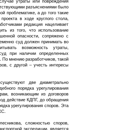
 случае утраты или повреждения
ветствующими разъяснениями было
й проблематике, а до того такие
проекта в ходе круглого стола,
аботчиками редакция нацеливает
ть из того, что использование
шенной опасности, сопряжено с
еменно суд должен принимать во
итывать возможность утраты,
 суд при наличии определенных
. По мнению разработчиков, такой
зов, с другой – учесть интересы
существуют две диаметрально
ебного порядка урегулирования
рам, возникающим из договоров
под действие КДПГ, до обращения
рядка урегулирования споров. Эта
ХС.
есникова, сложностью споров,
анспортной экспедиции, является