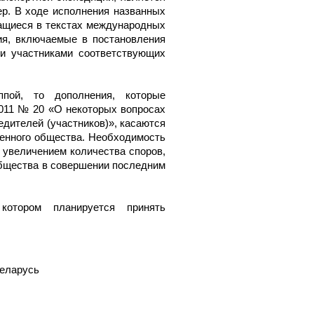
ер. В ходе исполнения названных
ащиеся в текстах международных
ния, включаемые в постановления
и участниками соответствующих
ппой, то дополнения, которые
2011 № 20 «О некоторых вопросах
едителей (участников)», касаются
енного общества. Необходимость
 увеличением количества споров,
общества в совершении последним
отором планируется принять
еларусь