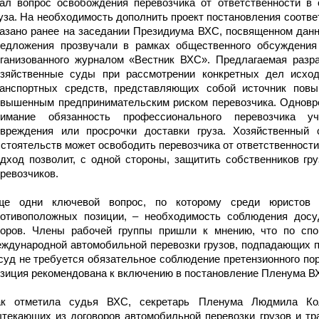
тал вопрос освобождения перевозчика от ответственности в
уза. На необходимость дополнить проект постановления соот
азано ранее на заседании Президиума ВХС, посвященном данно
редложения прозвучали в рамках общественного обсуждения 
рганизованного журналом «Вестник ВХС». Предлагаемая разр
озяйственные суды при рассмотрении конкретных дел исходи
ранспортных средств, представляющих собой источник повы
овышенным предпринимательским риском перевозчика. Одновр
нимание обязанность профессионального перевозчика уч
овреждения или просрочки доставки груза. Хозяйственный
стоятельств может освободить перевозчика от ответственности
дход позволит, с одной стороны, защитить собственников гру
ревозчиков.
ще одни ключевой вопрос, по которому среди юристов 
ротивоположных позиции, – необходимость соблюдения досуд
поров. Члены рабочей группы пришли к мнению, что по спо
ждународной автомобильной перевозки грузов, подпадающих 
суд не требуется обязательное соблюдение претензионного по
зиция рекомендована к включению в постановление Пленума В
ак отметила судья ВХС, секретарь Пленума Людмила Кол
текающих из договоров автомобильной перевозки грузов и тр