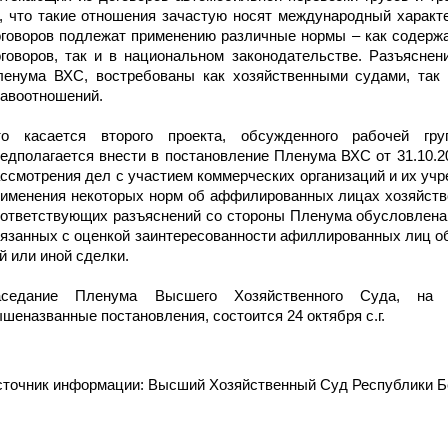
, что такие отношения зачастую носят международный характ
говоров подлежат применению различные нормы – как содерж
говоров, так и в национальном законодательстве. Разъясне
ленума ВХС, востребованы как хозяйственными судами, так 
авоотношений.
то касается второго проекта, обсужденного рабочей гру
едполагается внести в постановление Пленума ВХС от 31.10.
ссмотрения дел с участием коммерческих организаций и их учр
именения некоторых норм об аффилированных лицах хозяйств
ответствующих разъяснений со стороны Пленума обусловлена
язанных с оценкой заинтересованности афиллированных лиц 
й или иной сделки.
аседание Пленума Высшего Хозяйственного Суда, на к
шеназванные постановления, состоится 24 октября с.г.
точник информации: Высший Хозяйственный Суд Республики Б