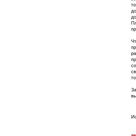
то
до
до
П
пр
Ч
пр
ра
пр
со
св
то
З
вы
Ис