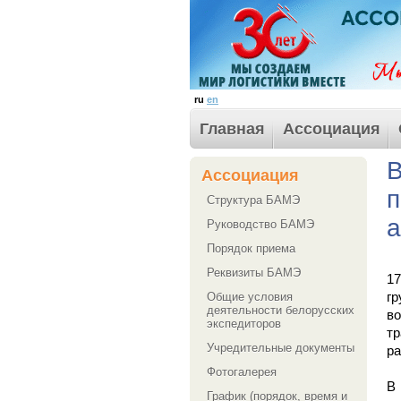
ru
en
Главная
Ассоциация
В
Ассоциация
п
Структура БАМЭ
Руководство БАМЭ
Порядок приема
Реквизиты БАМЭ
1
г
Общие условия
деятельности белорусских
в
экспедиторов
тр
Учредительные документы
ра
Фотогалерея
В 
График (порядок, время и