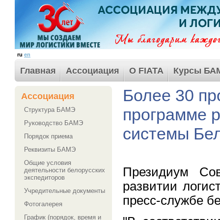
ru
en
Главная
Ассоциация
О FIATA
Курсы БА
Более 30 пр
Ассоциация
программе р
Структура БАМЭ
Руководство БАМЭ
системы Бел
Порядок приема
Реквизиты БАМЭ
Общие условия
Президиум Сов
деятельности белорусских
экспедиторов
развитии логис
Учредительные документы
пресс-службе бе
Фотогалерея
График (порядок, время и