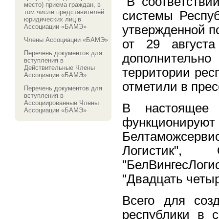
"В соответстви
место) приема граждан, в
том числе представителей
системы Респуб
юридических лиц в
Ассоциации «БАМЭ»
утвержденной п
Члены Ассоциации «БАМЭ»
от 29 августа
Перечень документов для
дополнительно
вступления в
Действительные Члены
территории респ
Ассоциации «БАМЭ»
отметили в прес
Перечень документов для
вступления в
Ассоциированные Члены
В настоящее
Ассоциации «БАМЭ»
функционируют 
Белтаможсерви
Логистик",
"БелВингесЛо
"Двадцать четыр
Всего для соз
республики в с