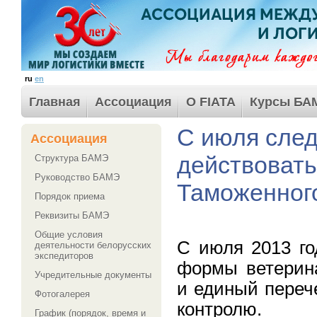
ru
en
Главная
Ассоциация
О FIATA
Курсы БА
С июля след
Ассоциация
действоват
Структура БАМЭ
Руководство БАМЭ
Таможенног
Порядок приема
Реквизиты БАМЭ
Общие условия
С июля 2013 го
деятельности белорусских
экспедиторов
формы ветерин
Учредительные документы
и единый переч
Фотогалерея
контролю.
График (порядок, время и