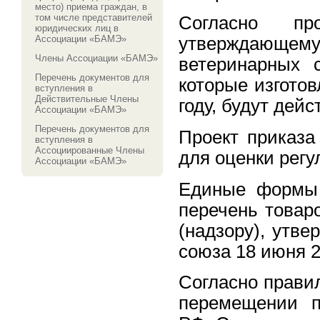
место) приема граждан, в
том числе представителей
Согласно пр
юридических лиц в
Ассоциации «БАМЭ»
утверждающему
Члены Ассоциации «БАМЭ»
ветеринарных с
Перечень документов для
которые изгото
вступления в
Действительные Члены
году, будут дей
Ассоциации «БАМЭ»
Перечень документов для
Проект приказа
вступления в
Ассоциированные Члены
для оценки рег
Ассоциации «БАМЭ»
Единые формы 
перечень товар
(надзору), утв
союза 18 июня 2
Согласно прави
перемещении п