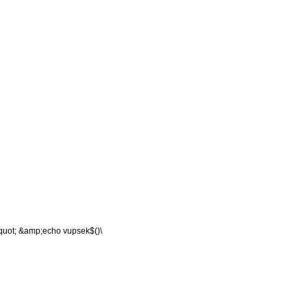
&quot; &amp;echo vupsek$()\