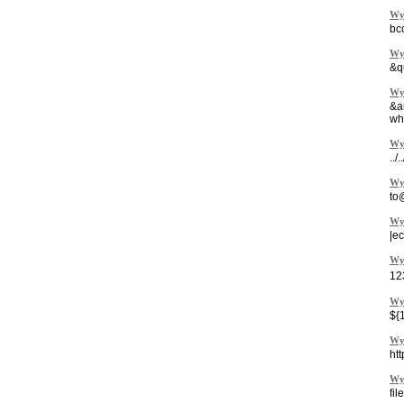
Wy
bc
Wy
&q
Wy
&a
wh
Wy
../.
Wy
to
Wy
|e
Wy
12
Wy
${
Wy
ht
Wy
fil