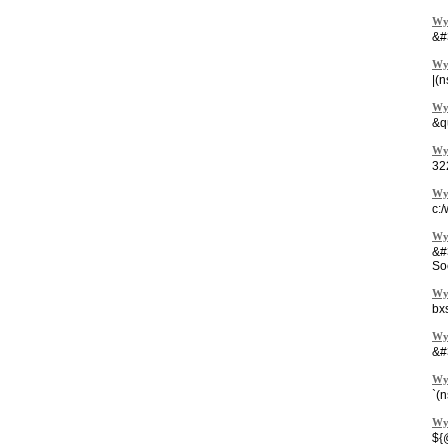
Wy
&#
Wy
|(
Wy
&q
Wy
32
Wy
c:
Wy
&#
So
Wy
bx
Wy
&#
Wy
`(
Wy
${