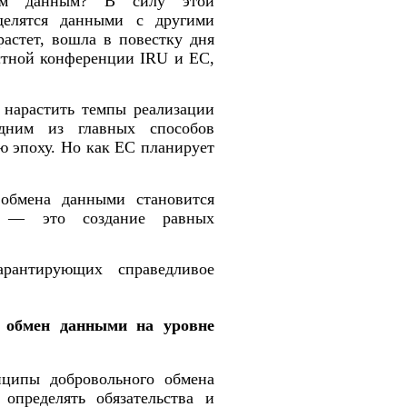
ым данным? В силу этой
делятся данными с другими
растет, вошла в повестку дня
стной конференции IRU и ЕС,
 нарастить темпы реализации
дним из главных способов
ю эпоху. Но как ЕС планирует
обмена данными становится
я — это создание равных
рантирующих справедливое
 обмен данными на уровне
нципы добровольного обмена
определять обязательства и