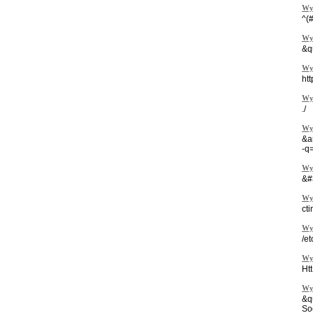
Wy
^(
Wy
&q
Wy
htt
Wy
./
Wy
&a
-q
Wy
&#
Wy
ct
Wy
/et
Wy
Ht
Wy
&q
So