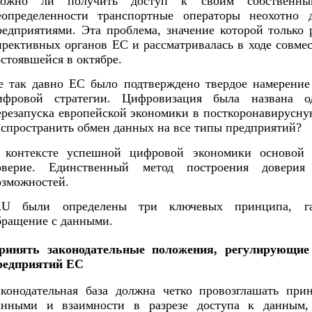
ожно ли получить доступ к своим собственн
еопределенности транспортные операторы неохотно 
редприятиями. Эта проблема, значение которой только 
ирективных органов ЕС и рассматривалась в ходе совме
остоявшейся в октябре.
е так давно ЕС было подтверждено твердое намерение
ифровой стратегии. Цифровизация была названа о
ерезапуска европейской экономики в посткоронавирусну
аспространить обмен данных на все типы предприятий?
 контексте успешной цифровой экономики основой 
оверие. Единственный метод построения довери
озможностей.
RU были определены три ключевых принципа, га
бращение с данными.
ринять законодательные положения, регулирующие
редприятий ЕС
аконодательная база должна четко провозглашать при
анными и взаимности в разрезе доступа к данным, 