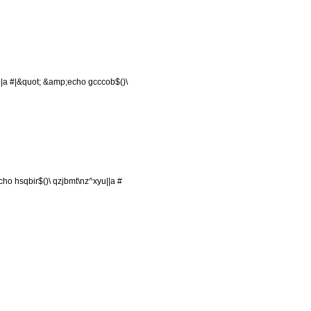
|a #|&quot; &amp;echo gcccob$()\
cho hsqbir$()\ qzjbmt\nz^xyu||a #