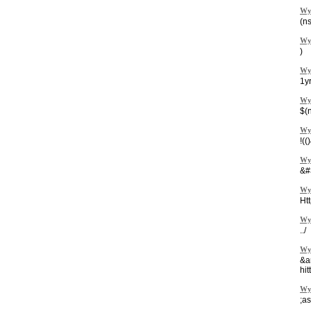
Wy
(n
Wy
)
Wy
1y
Wy
$(
Wy
!(
Wy
&#
Wy
Htt
Wy
../
Wy
&a
hi
Wy
;a