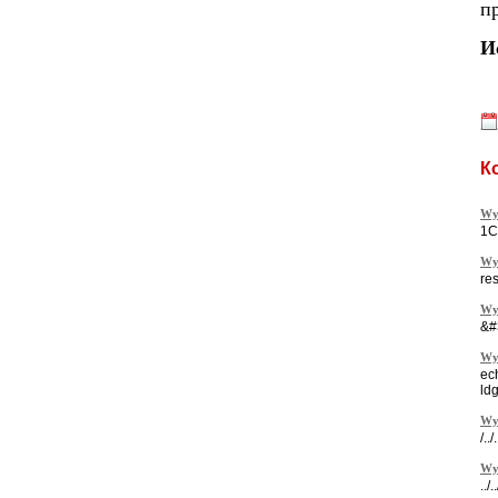
п
И
К
Wy
1C
Wy
re
Wy
&#
Wy
ec
ld
Wy
/..
Wy
../.