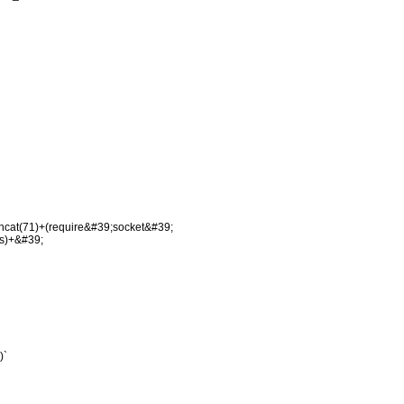
oncat(71)+(require&#39;socket&#39;
s)+&#39;
)`