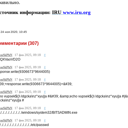
равильно.
сточник информации:
IRU
www.iru.org
24 ноя 2020, 10:45
омментарии (
307
)
mSkPhN
17 фев 2025, 09:18
#
QXVaoVD2O
mSkPhN
17 фев 2025, 09:18
#
sponse.write(9306673*9644005)
mSkPhN
17 фев 2025, 09:18
#
39;+response.write(9306673*9644005)+&#39;
mSkPhN
17 фев 2025, 09:18
#
ho vupsek$()\ ldgcka\nz^xyu||a #&#39; &amp;echo vupsek$()\ ldgcka\nz^xyu||a #|
gcka\nz^xyu||a #
mSkPhN
17 фев 2025, 09:18
#
/../../../../../../../../../windows/system32/BITSADMIN.exe
mSkPhN
17 фев 2025, 09:18
#
./../../../../../../../../../../../../etc/passwd