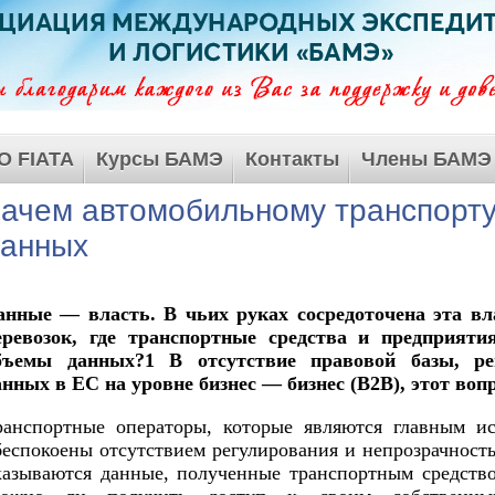
О FIATA
Курсы БАМЭ
Контакты
Члены БАМЭ
ачем автомобильному транспорту
анных
анные — власть. В чьих руках сосредоточена эта в
еревозок, где транспортные средства и предприяти
бъемы данных?1 В отсутствие правовой базы, ре
анных в ЕС на уровне бизнес — бизнес (B2B), этот вопр
ранспортные операторы, которые являются главным ис
беспокоены отсутствием регулирования и непрозрачност
казываются данные, полученные транспортным средство