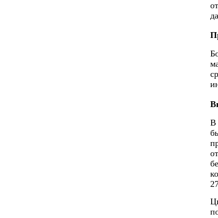
о
д
П
Б
м
с
и
В
В
б
п
о
б
к
2
Ц
п