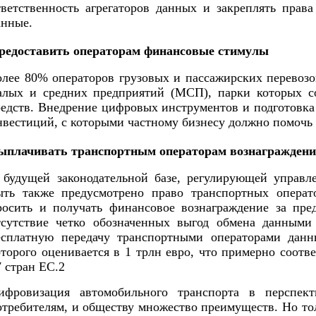
тветственность агрегаторов данных и закреплять прав
анные.
редоставить операторам финансовые стимулы
олее 80% операторов грузовых и пассажирских перевозо
алых и средних предприятий (МСП), парки которых со
редств. Внедрение цифровых инструментов и подготовка
нвестиций, с которыми частному бизнесу должно помочь 
ыплачивать транспортным операторам вознаграждение
 будущей законодательной базе, регулирующей управл
ыть также предусмотрено право транспортных операт
росить и получать финансовое вознаграждение за пре
тсутствие четко обозначенных выгод обмена данными 
есплатную передачу транспортными операторами данн
оторого оценивается в 1 трлн евро, что примерно соот
7 стран ЕС.2
ифровизация автомобильного транспорта в перспект
отребителям, и обществу множество преимуществ. Но тол