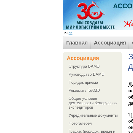
ru
en
Главная
Ассоциация
З
Ассоциация
д
Структура БАМЭ
Руководство БАМЭ
Порядок приема
Д
п
Реквизиты БАМЭ
о
Общие условия
д
деятельности белорусских
экспедиторов
Т
Учредительные документы
о
Фотогалерея
о
График (порядок, время и