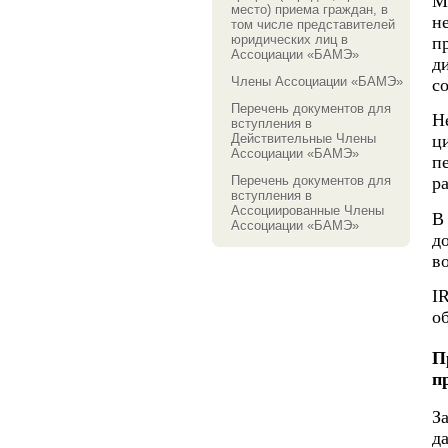
М
место) приема граждан, в
н
том числе представителей
юридических лиц в
п
Ассоциации «БАМЭ»
д
Члены Ассоциации «БАМЭ»
с
Перечень документов для
Н
вступления в
Действительные Члены
ц
Ассоциации «БАМЭ»
п
Перечень документов для
р
вступления в
Ассоциированные Члены
В
Ассоциации «БАМЭ»
д
в
I
о
П
п
З
д