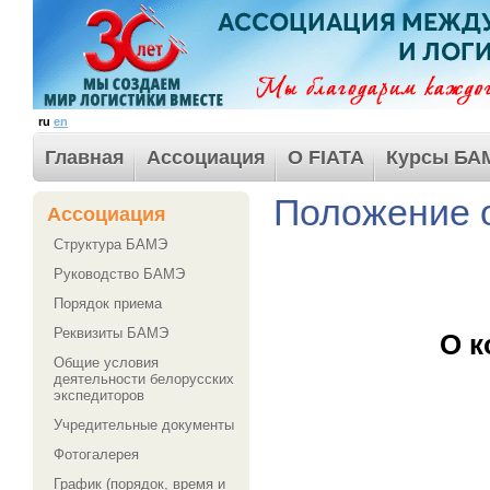
ru
en
Главная
Ассоциация
О FIATA
Курсы БА
Положение о
Ассоциация
Структура БАМЭ
Руководство БАМЭ
Порядок приема
Реквизиты БАМЭ
О к
Общие условия
деятельности белорусских
экспедиторов
Учредительные документы
Фотогалерея
График (порядок, время и