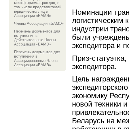
место) приема граждан, в
том числе представителей
Номинации тран
юридических лиц в
Ассоциации «БАМЭ»
логистическим 
Члены Ассоциации «БАМЭ»
индустрии тран
Перечень документов для
были учреждены
вступления в
Действительные Члены
экспедитора и пе
Ассоциации «БАМЭ»
Перечень документов для
Приз-статуэтка
вступления в
Ассоциированные Члены
экспедитора.
Ассоциации «БАМЭ»
Цель награжден
экспедиторского
экономику Респ
новой техники и
привлекательно
Беларусь на ме