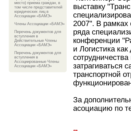
место) приема граждан, в
выставку "Транс
том числе представителей
юридических лиц в
специализирова
Ассоциации «БАМЭ»
2007". В рамках
Члены Ассоциации «БАМЭ»
ряда специализ
Перечень документов для
вступления в
конференции "Р
Действительные Члены
Ассоциации «БАМЭ»
и Логистика как
Перечень документов для
сотрудничества 
вступления в
Ассоциированные Члены
затрагиваться 
Ассоциации «БАМЭ»
транспортной от
функционирован
За дополнитель
асоциацию по тел