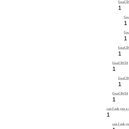
GoaCD
1
Go
1
Go
1
GoaCD
1
GoaCDtTd
1
GoaCD
1
GoaCDtTd
1
can I ask you a 
1
can I ask yo