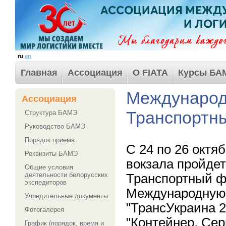
ru
en
Главная
Ассоциация
О FIATA
Курсы БА
Международ
Ассоциация
Транспортн
Структура БАМЭ
Руководство БАМЭ
Порядок приема
С 24 по 26 октя
Реквизиты БАМЭ
вокзала пройде
Общие условия
деятельности белорусских
Транспортный ф
экспедиторов
Международную 
Учредительные документы
"ТрансУкраина 
Фотогалерея
"Контейнер. Сер
График (порядок, время и