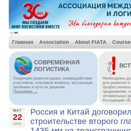
ru
en
Главная
Association
About FIATA
Course
СОВРЕМЕННАЯ
ВСТ
ЛОГИСТИКА
Тенденции развития рынка, взаимодействие
Необходимы до
участников, ключевые вопросы, актуальные
для развития и
проблемы и пути их решения.
профессиональн
Подробнее →
продвижении, п
оптимальных р
Ассоциацию «
Россия и Китай договорил
MAY
22
строительстве второго гл
2026
1435 мм на трансграничн