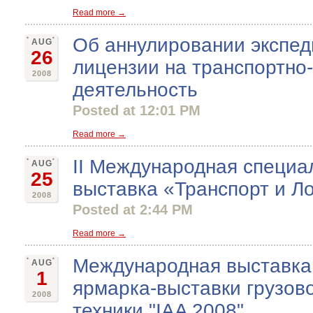
Read more →
Об аннулировании экспед
AUG
26
лицензии на транспортно
2008
деятельность
Posted at 12:01 PM
Read more →
II Международная специа
AUG
25
выставка «Транспорт и Л
2008
Posted at 2:44 PM
Read more →
Международная выставка "
AUG
1
ярмарка-выставки грузов
2008
техники "IAA 2008"