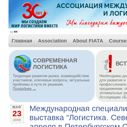
ru
en
Главная
Association
About FIATA
Course
СОВРЕМЕННАЯ
ВСТ
ЛОГИСТИКА
Тенденции развития рынка, взаимодействие
Необходимы до
участников, ключевые вопросы, актуальные
для развития и
проблемы и пути их решения.
профессиональн
Подробнее →
продвижении, п
оптимальных р
Ассоциацию «
Международная специали
MAR
23
выставка “Логистика. Сев
2009
апреля в Петербургском 