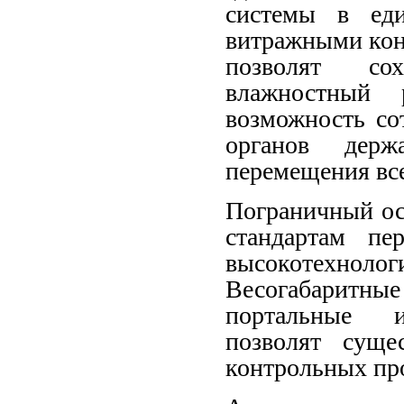
системы в ед
витражными кон
позволят сох
влажностный
возможность со
органов держ
перемещения все
Пограничный о
стандартам п
высокотехноло
Весогабаритные
портальные и
позволят суще
контрольных пр