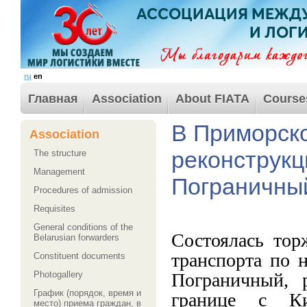
ru
en
Главная
Association
About FIATA
Course
В Приморск
Association
реконструкц
The structure
Management
Пограничны
Procedures of admission
Requisites
General conditions of the
Состоялась тор
Belarusian forwarders
транспорта по 
Сonstituent documents
Пограничный, 
Photogallery
График (порядок, время и
границе с К
место) приема граждан, в