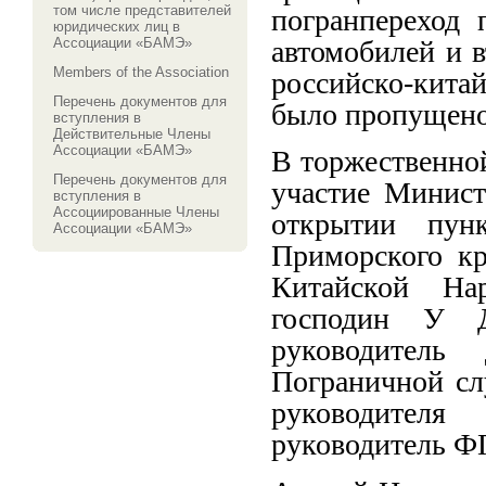
том числе представителей
погранпереход 
юридических лиц в
автомобилей и 
Ассоциации «БАМЭ»
Members of the Association
российско-китай
Перечень документов для
было пропущено 
вступления в
Действительные Члены
Ассоциации «БАМЭ»
В торжественно
Перечень документов для
участие Минист
вступления в
Ассоциированные Члены
открытии пунк
Ассоциации «БАМЭ»
Приморского кр
Китайской На
господин У Д
руководитель 
Пограничной с
руководител
руководитель Ф