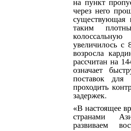
на пункт пропу
через него про
существующая и
таким плотн
колоссальную 
увеличилось с 
возросла кард
рассчитан на 14
означает быст
поставок для 
проходить конт
задержек.
«В настоящее вр
странами Ази
развиваем во