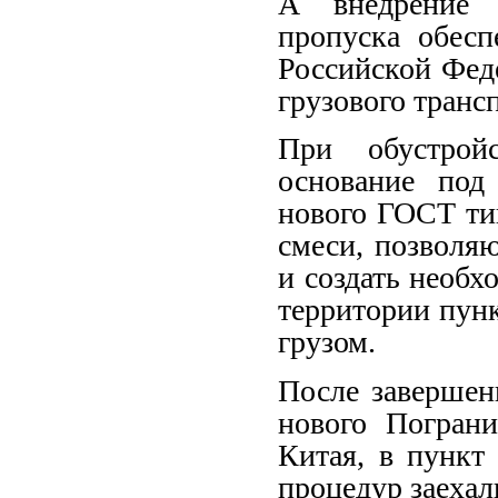
А внедрение к
пропуска обесп
Российской Фед
грузового транс
При обустрой
основание под
нового ГОСТ ти
смеси, позволя
и создать необ
территории пун
грузом.
После завершен
нового Погран
Китая, в пункт
процедур заехал