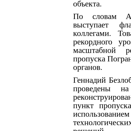
объекта.
По словам А
выступает фл
коллегами. То
рекордного ур
масштабной ре
пропуска Погра
органов.
Геннадий Безло
проведены н
реконструиров
пункт пропуск
использовани
технологическ
решений.