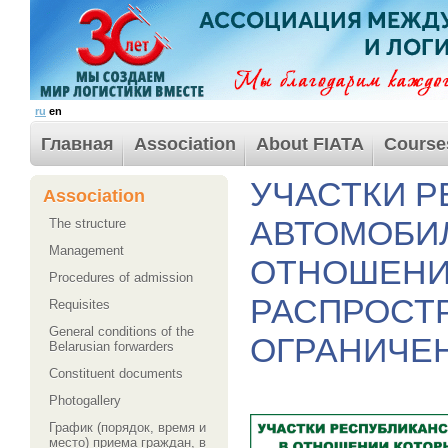
ru
en
Главная
Association
About FIATA
Course
УЧАСТКИ 
Association
АВТОМОБИЛ
The structure
Management
ОТНОШЕНИ
Procedures of admission
РАСПРОСТ
Requisites
General conditions of the
ОГРАНИЧЕНИ
Belarusian forwarders
Сonstituent documents
Photogallery
График (порядок, время и
место) приема граждан, в