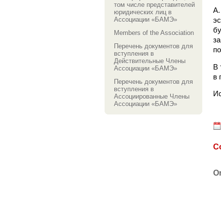
том числе представителей
А
юридических лиц в
Ассоциации «БАМЭ»
эс
бу
Members of the Association
за
Перечень документов для
по
вступления в
Действительные Члены
В 
Ассоциации «БАМЭ»
в 
Перечень документов для
вступления в
И
Ассоциированные Члены
Ассоциации «БАМЭ»
C
O