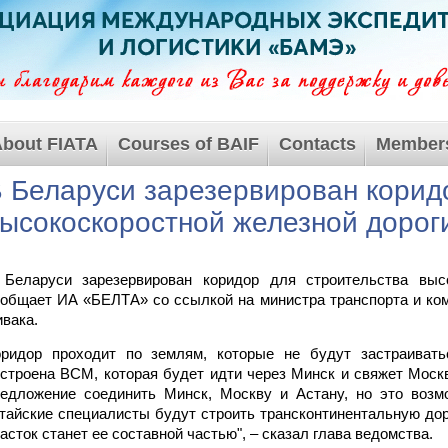
bout FIATA
Courses of BAIF
Contacts
Member
 Беларуси зарезервирован корид
ысокоскоростной железной дорог
 Беларуси зарезервирован коридор для строительства высо
общает ИА «БЕЛТА» со ссылкой на министра транспорта и ко
вака.
оридор проходит по землям, которые не будут застраивать
строена ВСМ, которая будет идти через Минск и свяжет Моск
редложение соединить Минск, Москву и Астану, но это возм
тайские специалисты будут строить трансконтинентальную дор
асток станет ее составной частью", – сказал глава ведомства.