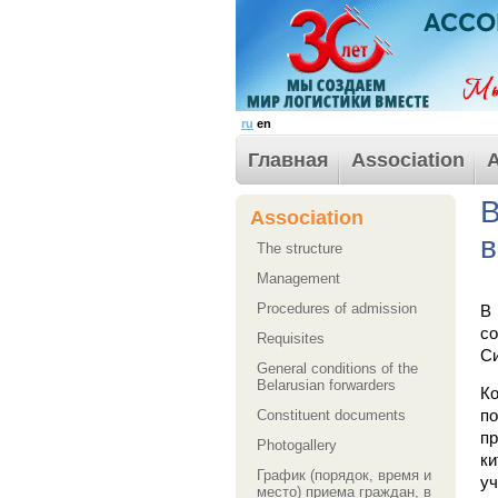
ru
en
Главная
Association
A
В
Association
в
The structure
Management
Procedures of admission
В
со
Requisites
Си
General conditions of the
Belarusian forwarders
К
Сonstituent documents
по
п
Photogallery
ки
График (порядок, время и
уч
место) приема граждан, в