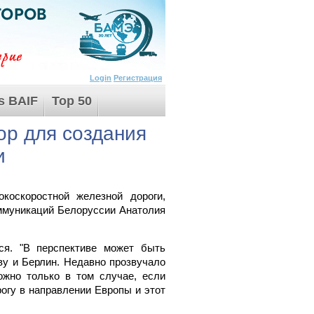
Login
Регистрация
s BAIF
Top 50
ор для создания
и
коскоростной железной дороги,
ммуникаций Белоруссии Анатолия
ся. "В перспективе может быть
ву и Берлин. Недавно прозвучало
ожно только в том случае, если
огу в направлении Европы и этот