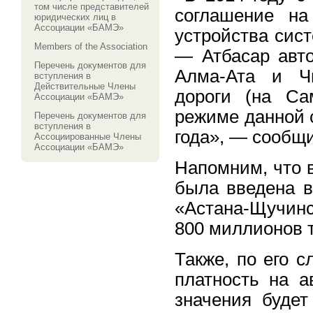
том числе представителей
соглашение на
юридических лиц в
Ассоциации «БАМЭ»
устройства сис
Members of the Association
— Атбасар авто
Перечень документов для
Алма-Ата и Ч
вступления в
Действительные Члены
дороги (на Са
Ассоциации «БАМЭ»
режиме данной 
Перечень документов для
вступления в
года», — сообщ
Ассоциированные Члены
Ассоциации «БАМЭ»
Напомним, что 
была введена в
«Астана-Щучинс
800 миллионов т
Также, по его с
платность на а
значения будет