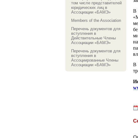
за
том числе представителей
юридических лиц в
В 
Ассоциации «БАМЭ»
«М
Members of the Association
м
Перечень документов для
б
вступления в
ми
Действительные Члены
н
Ассоциации «БАМЭ»
п
Перечень документов для
вл
вступления в
Ассоциированные Члены
В 
Ассоциации «БАМЭ»
тр
И
ww
C
O