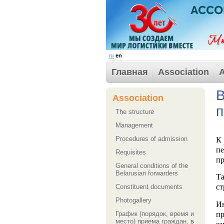
ru
en
Главная
Association
A
В
Association
п
The structure
Management
Procedures of admission
К
пе
Requisites
пр
General conditions of the
Belarusian forwarders
Т
ст
Сonstituent documents
Photogallery
Ин
п
График (порядок, время и
место) приема граждан, в