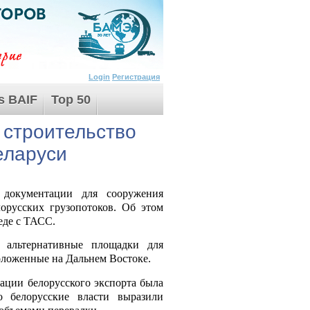
Login
Регистрация
s BAIF
Top 50
 строительство
еларуси
 документации для сооружения
лорусских грузопотоков. Об этом
еде с ТАСС.
 альтернативные площадки для
положенные на Дальнем Востоке.
ации белорусского экспорта была
о белорусские власти выразили