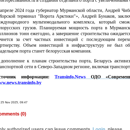
интересованность в создании отдельного порта с увеличенными
апреле 2024 года губернатор Мурманской области, Андрей Чи
орской терминал "Ворота Арктики"», Андрей Бунаков, заклю
еждународного мультимодального комплекса, который смо
елорусских грузов. Планируемая мощность порта в Мурманск
ллионов тонн ежегодно, а завершение строительства ожидается
ачнется за счет частных инвестиций с последующим перехо
артнерству. Объем инвестиций в инфраструктуру не был объ
адельцем порта станет белорусская компания.
дополнение к планам строительства порта, Беларусь активи
анспортной сети в Северо-Западном регионе, включая транспор
сточник информации:
Transinfo.News
ОДО «Современн
w.news.transinfo.by
25 Nov 2025, 09:47
omments (
0
)
nly authorized users can leave comments.
Login
, please