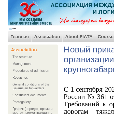
ru
en
Главная
Association
About FIATA
Course
Новый прик
Association
организации
The structure
Management
крупногабар
Procedures of admission
Requisites
General conditions of the
С 1 сентября 20
Belarusian forwarders
России № 361 о
Сonstituent documents
Требований к о
Photogallery
График (порядок, время и
дорогам тяжел
место) приема граждан, в