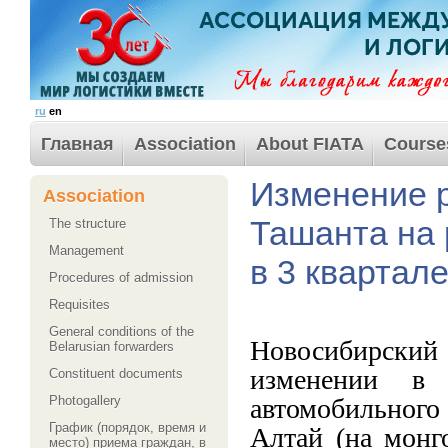
ru
en
Главная
Association
About FIATA
Course
Изменение 
Association
Ташанта на 
The structure
Management
в 3 квартале
Procedures of admission
Requisites
General conditions of the
Новосибирский 
Belarusian forwarders
изменении в 
Сonstituent documents
автомобильного
Photogallery
График (порядок, время и
Алтай (на монг
место) приема граждан, в