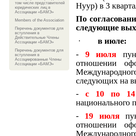
том числе представителей
Нуур) в 3 кварта
юридических лиц в
Ассоциации «БАМЭ»
По согласован
Members of the Association
следующие выхо
Перечень документов для
вступления в
Действительные Члены
·
в июле:
Ассоциации «БАМЭ»
Перечень документов для
-
9 июля
пунк
вступления в
Ассоциированные Члены
отношении офо
Ассоциации «БАМЭ»
Международн
следующих на в
-
с 10 по 14
национального 
-
19 июля
пун
отношении офо
Международн